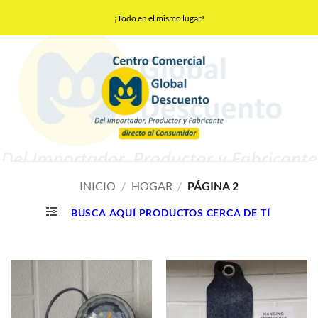
Saltar
¡Todo en el mismo lugar!
al
contenido
INICIO
/
HOGAR
/
PÁGINA 2