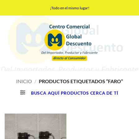
Saltar
¡Todo en el mismo lugar!
al
contenido
INICIO
/
PRODUCTOS ETIQUETADOS “FARO”