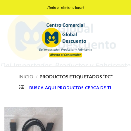
Saltar
¡Todo en el mismo lugar!
al
contenido
INICIO
/
PRODUCTOS ETIQUETADOS “PC”