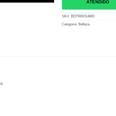
ATENDIDO
SKU:
BEPR00314MD
Categoría:
Belleza
io