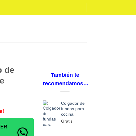
o de
También te
le
recomendamos…
Colgador de
fundas para
s!
cocina
Gratis
SER